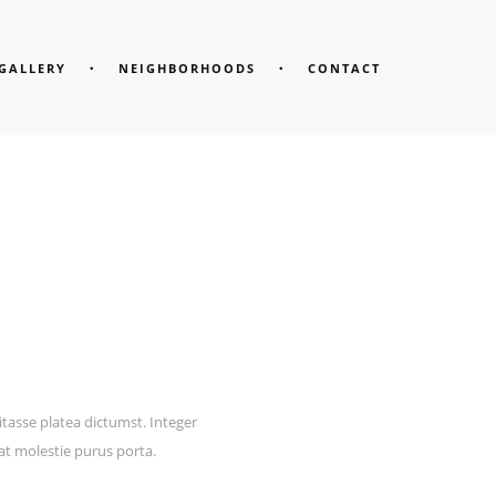
GALLERY
NEIGHBORHOODS
CONTACT
itasse platea dictumst. Integer
at molestie purus porta.